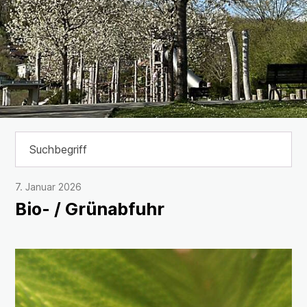
Suchbegriff
Suche 
7. Januar 2026
Bio- / Grünabfuhr