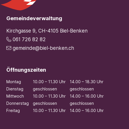
Footer
Gemeindeverwaltung
Kirchgasse 9, CH-4105 Biel-Benken
061 726 82 82
gemeinde@biel-benken.ch
Öffnungszeiten
Mo
ntag
10.00 – 11.30 Uhr
14.00 – 18.30 Uhr
Di
enstag
geschlossen
geschlossen
Mi
ttwoch
10.00 – 11.30 Uhr
14.00 – 16.00 Uhr
Do
nnerstag
geschlossen
geschlossen
Fr
eitag
10.00 – 11.30 Uhr
14.00 – 16.00 Uhr