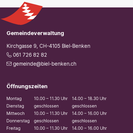
Footer
Gemeindeverwaltung
Kirchgasse 9, CH-4105 Biel-Benken
061 726 82 82
gemeinde@biel-benken.ch
Öffnungszeiten
Mo
ntag
10.00 – 11.30 Uhr
14.00 – 18.30 Uhr
Di
enstag
geschlossen
geschlossen
Mi
ttwoch
10.00 – 11.30 Uhr
14.00 – 16.00 Uhr
Do
nnerstag
geschlossen
geschlossen
Fr
eitag
10.00 – 11.30 Uhr
14.00 – 16.00 Uhr