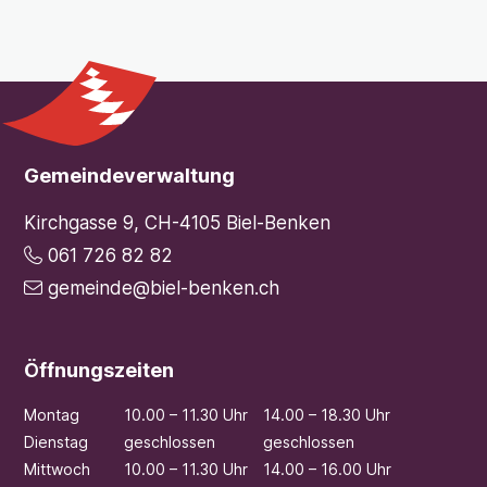
Footer
Gemeindeverwaltung
Kirchgasse 9, CH-4105 Biel-Benken
061 726 82 82
gemeinde@biel-benken.ch
Öffnungszeiten
Mo
ntag
10.00 – 11.30 Uhr
14.00 – 18.30 Uhr
Di
enstag
geschlossen
geschlossen
Mi
ttwoch
10.00 – 11.30 Uhr
14.00 – 16.00 Uhr