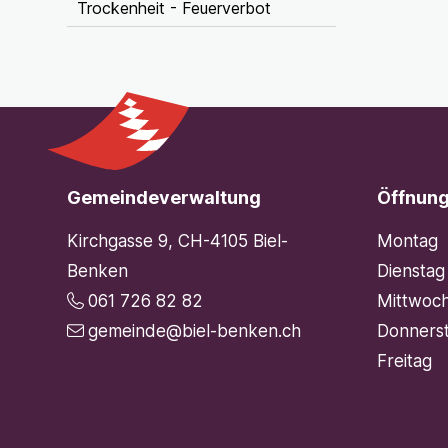
Trockenheit - Feuerverbot
Footer
Gemeindeverwaltung
Öffnung
Kirchgasse 9, CH-4105 Biel-
Mo
ntag
Benken
Di
enstag
061 726 82 82
Mi
ttwoc
gemeinde@biel-benken.ch
Do
nners
Fr
eitag