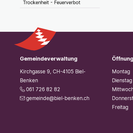
Trockenheit - Feuerverbot
Footer
Gemeindeverwaltung
Öffnung
Kirchgasse 9, CH-4105 Biel-
Mo
ntag
Benken
Di
enstag
061 726 82 82
Mi
ttwoc
gemeinde@biel-benken.ch
Do
nners
Fr
eitag