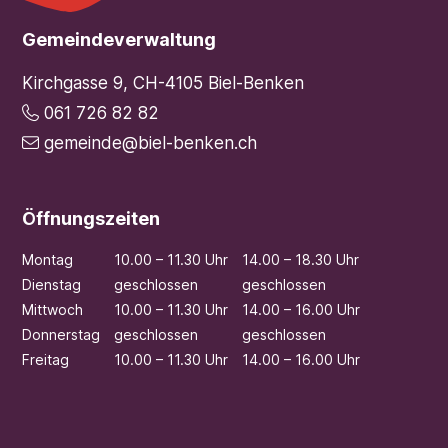
Footer
Gemeindeverwaltung
Kirchgasse 9, CH-4105 Biel-Benken
061 726 82 82
gemeinde@biel-benken.ch
Öffnungszeiten
Mo
ntag
10.00 – 11.30 Uhr
14.00 – 18.30 Uhr
Di
enstag
geschlossen
geschlossen
Mi
ttwoch
10.00 – 11.30 Uhr
14.00 – 16.00 Uhr
Do
nnerstag
geschlossen
geschlossen
Fr
eitag
10.00 – 11.30 Uhr
14.00 – 16.00 Uhr