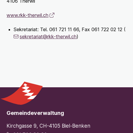
4106 Therwil
www.rkk-therwil.ch
Sekretariat: Tel. 061 721 11 66, Fax 061 722 02 12 (
sekretariat@rkk-therwil.ch
)
Footer
Gemeindeverwaltung
Kirchgasse 9, CH-4105 Biel-Benken