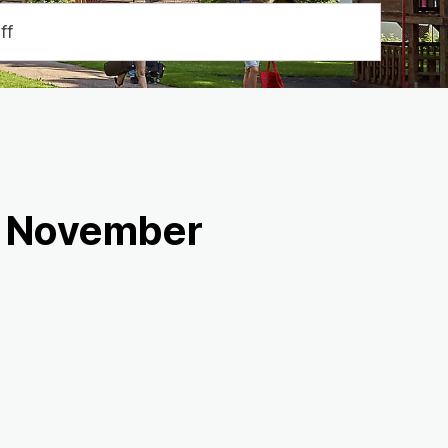
Suche start
 November