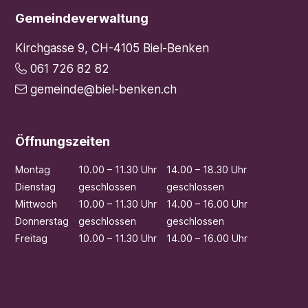
Footer
Gemeindeverwaltung
Kirchgasse 9, CH-4105 Biel-Benken
061 726 82 82
gemeinde@biel-benken.ch
Öffnungszeiten
Mo
ntag
10.00 – 11.30 Uhr
14.00 – 18.30 Uhr
Di
enstag
geschlossen
geschlossen
Mi
ttwoch
10.00 – 11.30 Uhr
14.00 – 16.00 Uhr
Do
nnerstag
geschlossen
geschlossen
Fr
eitag
10.00 – 11.30 Uhr
14.00 – 16.00 Uhr