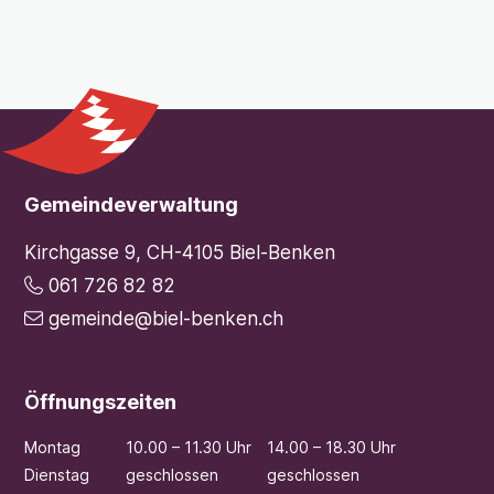
Footer
Gemeindeverwaltung
Kirchgasse 9, CH-4105 Biel-Benken
061 726 82 82
gemeinde@biel-benken.ch
Öffnungszeiten
Mo
ntag
10.00 – 11.30 Uhr
14.00 – 18.30 Uhr
Di
enstag
geschlossen
geschlossen